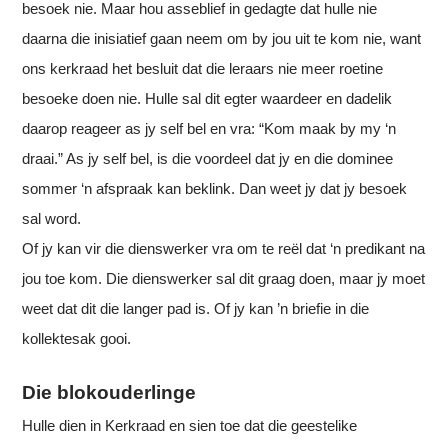
besoek nie. Maar hou asseblief in gedagte dat hulle nie
daarna die inisiatief gaan neem om by jou uit te kom nie, want
ons kerkraad het besluit dat die leraars nie meer roetine
besoeke doen nie. Hulle sal dit egter waardeer en dadelik
daarop reageer as jy self bel en vra: “Kom maak by my ‘n
draai.” As jy self bel, is die voordeel dat jy en die dominee
sommer ‘n afspraak kan beklink. Dan weet jy dat jy besoek
sal word.
Of jy kan vir die dienswerker vra om te reël dat ‘n predikant na
jou toe kom. Die dienswerker sal dit graag doen, maar jy moet
weet dat dit die langer pad is. Of jy kan ’n briefie in die
kollektesak gooi.
Die blokouderlinge
Hulle dien in Kerkraad en sien toe dat die geestelike